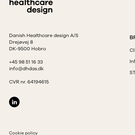
Danish Healthcare design A/S
B
Drejøvej 8
DK-9500 Hobro
Cl
In
+45 98 51 16 33
info@dhdas.dk
S
CVR nr. 64194615
Cookie policy