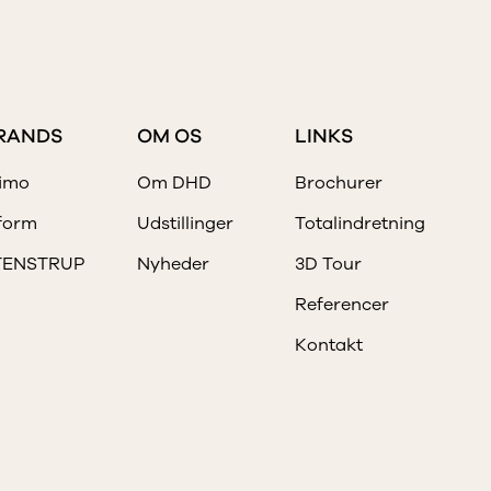
RANDS
OM OS
LINKS
imo
Om DHD
Brochurer
form
Udstillinger
Totalindretning
TENSTRUP
Nyheder
3D Tour
Referencer
Kontakt