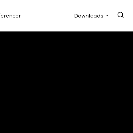
ferencer
Downloads
Elementoversigter
STENSTRUP
brugervejledninger
Certifikater
Monteringsvejledninger
Logofiler